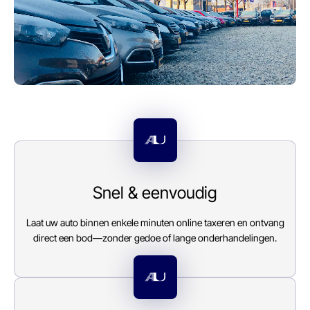
E-mail
info@autoparkuden.nl
Telefoon
&+31413 33 24 24
Adres
Weverstraat 2
Snel & eenvoudig
5405 BN Uden
Openingstijden verkoop
Laat uw auto binnen enkele minuten online taxeren en ontvang
direct een bod—zonder gedoe of lange onderhandelingen.
Ma - Vr:
08.00 - 17.00
Za:
10.00 - 15.00
Zo:
Gesloten
Openingstijden werkplaats