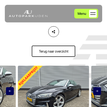
Menu
Home
Aanbod
Terug naar overzicht
Diensten
Over ons
Verkocht
Contact