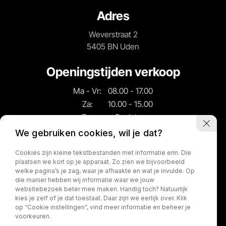
Adres
Weverstraat 2
5405 BN Uden
Openingstijden verkoop
Ma - Vr:
08.00 - 17.00
Za:
10.00 - 15.00
Zo:
Gesloten
We gebruiken cookies, wil je dat?
Openingstijden
Cookies zijn kleine tekstbestanden met informatie erin. Die
werkplaats
plaatsen we kort op je apparaat. Zo zien we bijvoorbeeld
welke pagina’s je zag, waar je afhaakte en wat je invulde. Op
Ma - Vr:
08.00 - 17.00
die manier hebben wij informatie waar we jouw
websitebezoek beter mee maken. Handig toch? Natuurlijk
Za:
Gesloten
kies je zelf of je dat toestaat. Daar zijn we eerlijk over. Klik
Zo:
Gesloten
op “Cookie instellingen”, vind meer informatie en beheer je
voorkeuren.