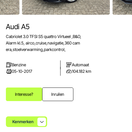
Audi A5
E-mail
Cabriolet 3.0 TFSI S5 quattro Virtueel ,B&O,
info@autoparkuden.nl
Alarm kl.5, airco,cruise,navigatie,360 cam
Telefoon
era,stoelverwarming,parkcontrol,
&+31413 33 24 24
Benzine
Automaat
Adres
05-10-2017
104.182 km
Weverstraat 2
5405 BN Uden
Openingstijden verkoop
Interesse?
Inruilen
Ma - Vr:
08.00 - 17.00
Za:
10.00 - 15.00
Zo:
Gesloten
Kenmerken
Openingstijden werkplaats