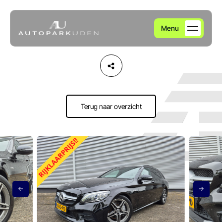
Menu
Home
Aanbod
Terug naar overzicht
Diensten
Over ons
Verkocht
Contact