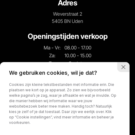
Adres
Weverstraat 2
5405 BN Uden
Openingstijden verkoop
Ma - Vr:
08.00 - 17.00
Za:
10.00 - 15.00
Zo:
Gesloten
We gebruiken cookies, wil je dat?
Openingstijden
Cookies zijn kleine tekstbestanden met informatie erin. Die
werkplaats
plaatsen we kort op je apparaat. Zo zien we bijvoorbeeld
welke pagina’s je zag, waar je afhaakte en wat je invulde. Op
Ma - Vr:
08.00 - 17.00
die manier hebben wij informatie waar we jouw
websitebezoek beter mee maken. Handig toch? Natuurlijk
Za:
Gesloten
kies je zelf of je dat toestaat. Daar zijn we eerlijk over. Klik
Zo:
Gesloten
op “Cookie instellingen”, vind meer informatie en beheer je
voorkeuren.