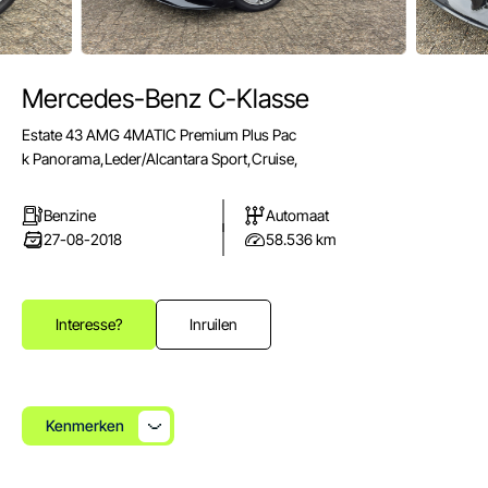
Mercedes-Benz C-Klasse
E-mail
Estate 43 AMG 4MATIC Premium Plus Pac
info@autoparkuden.nl
k Panorama,Leder/Alcantara Sport,Cruise,
Telefoon
&+31413 33 24 24
Benzine
Automaat
27-08-2018
58.536 km
Adres
Weverstraat 2
5405 BN Uden
Interesse?
Inruilen
Openingstijden verkoop
Ma - Vr:
08.00 - 17.00
Za:
10.00 - 15.00
Kenmerken
Zo:
Gesloten
Openingstijden werkplaats