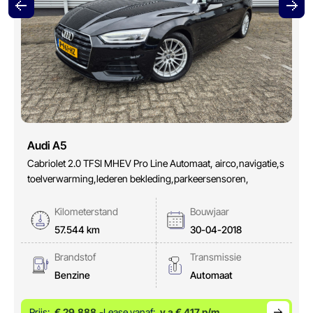
Audi A5
Cabriolet 2.0 TFSI MHEV Pro Line Automaat, airco,navigatie,s
toelverwarming,lederen bekleding,parkeersensoren,
Kilometerstand
Bouwjaar
57.544 km
30-04-2018
Brandstof
Transmissie
Benzine
Automaat
Prijs:
€ 29.888,-
Lease vanaf:
v.a € 417 p/m