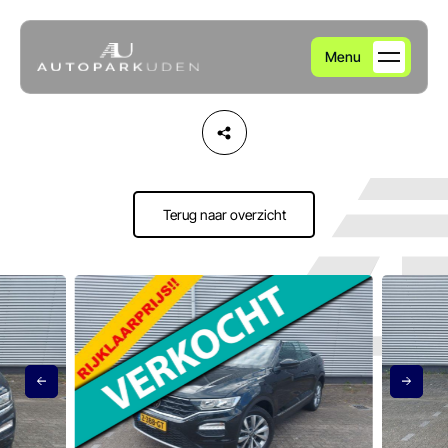
Menu
Home
Aanbod
Terug naar overzicht
Diensten
Over ons
Verkocht
Contact