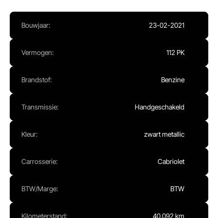
Ma - Vr:
08.00 - 17.00
Za:
Gesloten
Bouwjaar:
23-02-2021
Zo:
Gesloten
Vermogen:
112 PK
Brandstof:
Benzine
Transmissie:
Handgeschakeld
Kleur:
zwart metallic
Carrosserie:
Cabriolet
BTW/Marge:
BTW
Kilometerstand:
40.092 km