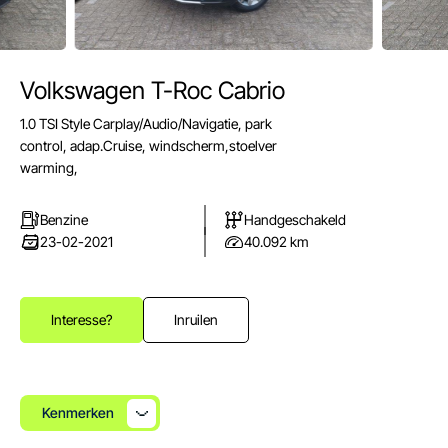
Volkswagen T-Roc Cabrio
E-mail
1.0 TSI Style Carplay/Audio/Navigatie, park
info@autoparkuden.nl
control, adap.Cruise, windscherm,stoelver
Telefoon
warming,
&+31413 33 24 24
Benzine
Handgeschakeld
Adres
23-02-2021
40.092 km
Weverstraat 2
5405 BN Uden
Openingstijden verkoop
Interesse?
Inruilen
Ma - Vr:
08.00 - 17.00
Za:
10.00 - 15.00
Zo:
Gesloten
Kenmerken
Openingstijden werkplaats