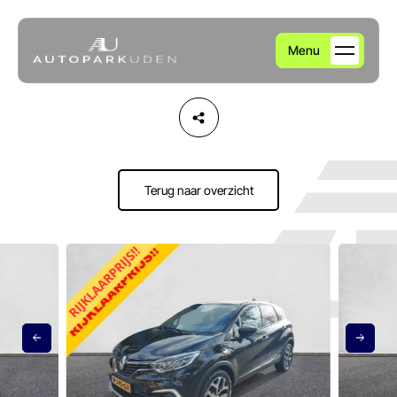
Menu
Home
Aanbod
Terug naar overzicht
Diensten
Over ons
Verkocht
Contact