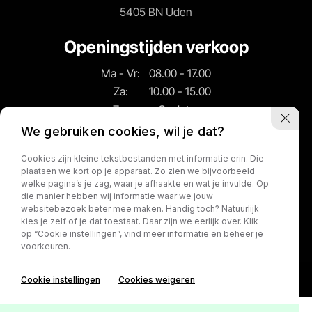
5405 BN Uden
Openingstijden verkoop
Ma - Vr:
08.00 - 17.00
Za:
10.00 - 15.00
Zo:
Gesloten
We gebruiken cookies, wil je dat?
Openingstijden
Cookies zijn kleine tekstbestanden met informatie erin. Die
werkplaats
plaatsen we kort op je apparaat. Zo zien we bijvoorbeeld
welke pagina’s je zag, waar je afhaakte en wat je invulde. Op
Ma - Vr:
08.00 - 17.00
die manier hebben wij informatie waar we jouw
websitebezoek beter mee maken. Handig toch? Natuurlijk
Za:
Gesloten
kies je zelf of je dat toestaat. Daar zijn we eerlijk over. Klik
Zo:
Gesloten
op “Cookie instellingen”, vind meer informatie en beheer je
voorkeuren.
Cookie instellingen
Cookies weigeren