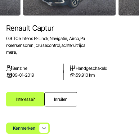
Renault Captur
E-mail
0.9 TCe Intens R-Linck,Navigatie, Airco,Pa
info@autoparkuden.nl
rkeersensoren ,cruisecontrol,achteruitrijca
Telefoon
mera,
&+31413 33 24 24
Benzine
Handgeschakeld
Adres
09-01-2019
59.910 km
Weverstraat 2
5405 BN Uden
Openingstijden verkoop
Interesse?
Inruilen
Ma - Vr:
08.00 - 17.00
Za:
10.00 - 15.00
Zo:
Gesloten
Kenmerken
Openingstijden werkplaats