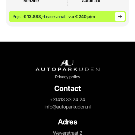
Benzine
Automaat
Prijs:
€ 13.888,-
Lease vanaf:
v.a € 240 p/m
Privacy policy
Contact
+31413 33 24 24
info@autoparkuden.nl
Adres
Weverstraat 2