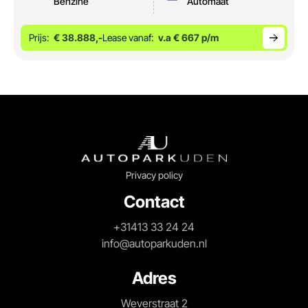
Benzine
Automaat
Prijs:
€ 38.888,-
Lease vanaf:
v.a € 667 p/m
Privacy policy
Contact
+31413 33 24 24
info@autoparkuden.nl
Adres
Weverstraat 2