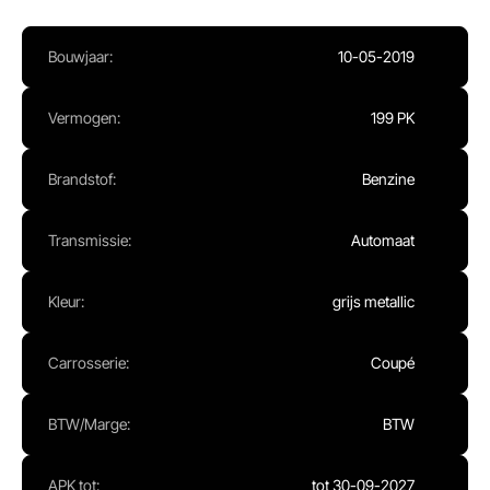
Ma - Vr:
08.00 - 17.00
Za:
Gesloten
Bouwjaar:
10-05-2019
Zo:
Gesloten
Vermogen:
199 PK
Brandstof:
Benzine
Transmissie:
Automaat
Kleur:
grijs metallic
Carrosserie:
Coupé
BTW/Marge:
BTW
APK tot:
tot 30-09-2027