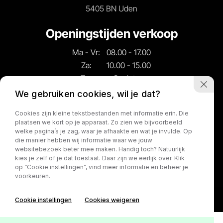
5405 BN Uden
Openingstijden verkoop
Ma - Vr:
08.00 - 17.00
Za:
10.00 - 15.00
Zo:
Gesloten
We gebruiken cookies, wil je dat?
Openingstijden
Cookies zijn kleine tekstbestanden met informatie erin. Die
werkplaats
plaatsen we kort op je apparaat. Zo zien we bijvoorbeeld
welke pagina’s je zag, waar je afhaakte en wat je invulde. Op
Ma - Vr:
08.00 - 17.00
die manier hebben wij informatie waar we jouw
websitebezoek beter mee maken. Handig toch? Natuurlijk
Za:
Gesloten
kies je zelf of je dat toestaat. Daar zijn we eerlijk over. Klik
Zo:
Gesloten
op “Cookie instellingen”, vind meer informatie en beheer je
voorkeuren.
Cookie instellingen
Cookies weigeren