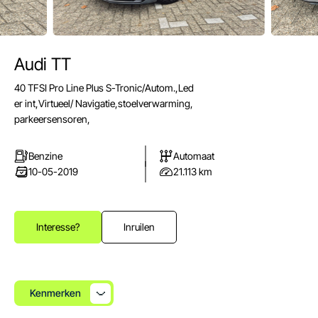
Audi TT
E-mail
40 TFSI Pro Line Plus S-Tronic/Autom.,Led
info@autoparkuden.nl
er int,Virtueel/ Navigatie,stoelverwarming,
Telefoon
parkeersensoren,
&+31413 33 24 24
Benzine
Automaat
Adres
10-05-2019
21.113 km
Weverstraat 2
5405 BN Uden
Openingstijden verkoop
Interesse?
Inruilen
Ma - Vr:
08.00 - 17.00
Za:
10.00 - 15.00
Zo:
Gesloten
Kenmerken
Openingstijden werkplaats