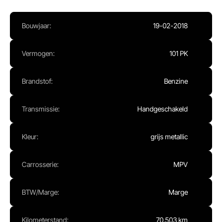
Ma - Vr:
08.00 - 17.00
Za:
Gesloten
Bouwjaar:
19-02-2018
Zo:
Gesloten
Vermogen:
101 PK
Brandstof:
Benzine
Transmissie:
Handgeschakeld
Kleur:
grijs metallic
Carrosserie:
MPV
BTW/Marge:
Marge
Kilometerstand:
70.503 km