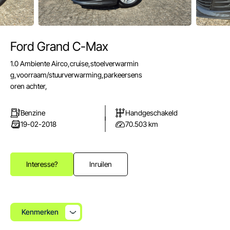
Ford Grand C-Max
E-mail
1.0 Ambiente Airco,cruise,stoelverwarmin
info@autoparkuden.nl
g,voorraam/stuurverwarming,parkeersens
Telefoon
oren achter,
&+31413 33 24 24
Benzine
Handgeschakeld
Adres
19-02-2018
70.503 km
Weverstraat 2
5405 BN Uden
Openingstijden verkoop
Interesse?
Inruilen
Ma - Vr:
08.00 - 17.00
Za:
10.00 - 15.00
Zo:
Gesloten
Kenmerken
Openingstijden werkplaats