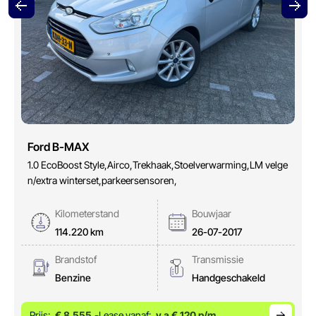
Ford B-MAX
1.0 EcoBoost Style,Airco,Trekhaak,Stoelverwarming,LM velge
n/extra winterset,parkeersensoren,
Kilometerstand
Bouwjaar
114.220 km
26-07-2017
Brandstof
Transmissie
Benzine
Handgeschakeld
Prijs:
€ 8.555,-
Lease vanaf:
v.a € 120 p/m