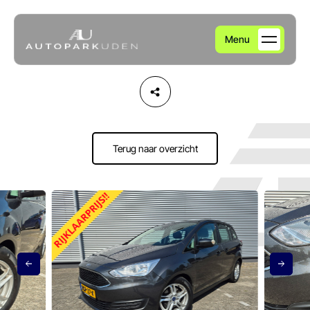
Menu
Home
Aanbod
Terug naar overzicht
Diensten
Over ons
Verkocht
Contact