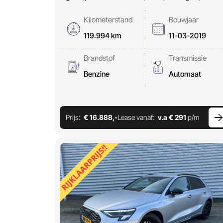
Kilometerstand
Bouwjaar
119.994 km
11-03-2019
Brandstof
Transmissie
Benzine
Automaat
Prijs:
€ 16.888,-
Lease vanaf:
v.a € 291
p/m