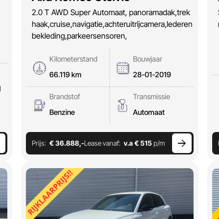
2.0 T AWD Super Automaat, panoramadak,trek
haak,cruise,navigatie,achteruitrijcamera,lederen
bekleding,parkeersensoren,
Kilometerstand
Bouwjaar
66.119 km
28-01-2019
d
Brandstof
Transmissie
Benzine
Automaat
Prijs:
€ 36.888,-
Lease vanaf:
v.a € 515
p/m