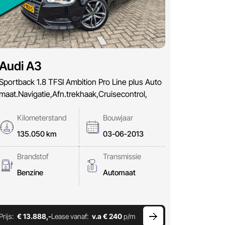
Audi A3
Sportback 1.8 TFSI Ambition Pro Line plus Auto
maat.Navigatie,Afn.trekhaak,Cruisecontrol,
Kilometerstand
Bouwjaar
135.050 km
03-06-2013
Brandstof
Transmissie
Benzine
Automaat
Prijs:
€ 13.888,-
Lease vanaf:
v.a € 240
p/m