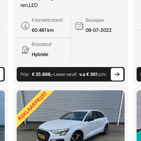
ren,LED
Kilometerstand
Bouwjaar
60.461 km
08-07-2022
Brandstof
Hybride
Prijs:
€ 25.888,-
Lease vanaf:
v.a € 361
p/m