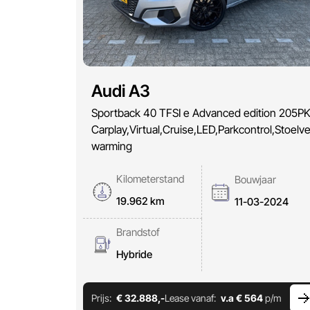
Audi A3
Sportback 40 TFSI e Advanced edition 205PK
Carplay,Virtual,Cruise,LED,Parkcontrol,Stoelve
warming
Kilometerstand
Bouwjaar
19.962 km
11-03-2024
Brandstof
Hybride
Prijs:
€ 32.888,-
Lease vanaf:
v.a € 564
p/m