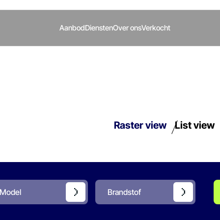
Aanbod
Diensten
Over ons
Verkocht
Raster view
List view
Model
Brandstof