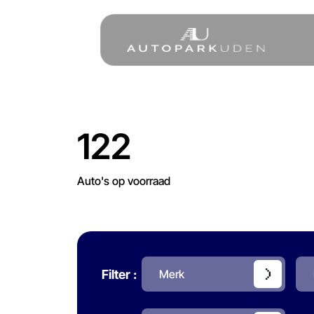
Home
122
Aanbod
Auto's op voorraad
Diensten
Over ons
Filter :
Merk
Verkocht