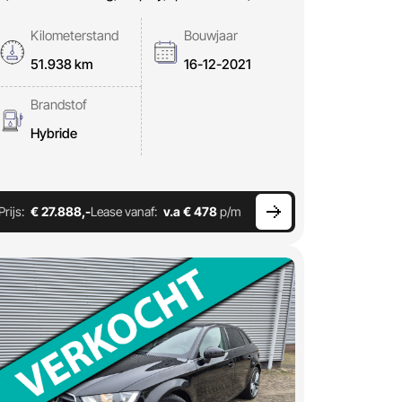
Kilometerstand
Bouwjaar
51.938 km
16-12-2021
Brandstof
Hybride
Prijs:
€ 27.888,-
Lease vanaf:
v.a € 478
p/m