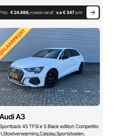
Prijs:
€ 24.888,-
Lease vanaf:
v.a € 347
p/m
Audi A3
Sportback 45 TFSI e S Black edition Competitio
n,Stoelverwarming,Carplay,Sportstoelen,