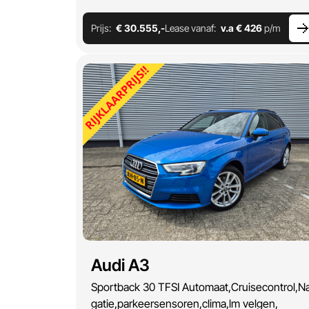
Prijs:
€ 30.555,-
Lease vanaf:
v.a € 426
p/m
Audi A3
Sportback 30 TFSI Automaat,Cruisecontrol,Na
gatie,parkeersensoren,clima,lm velgen,