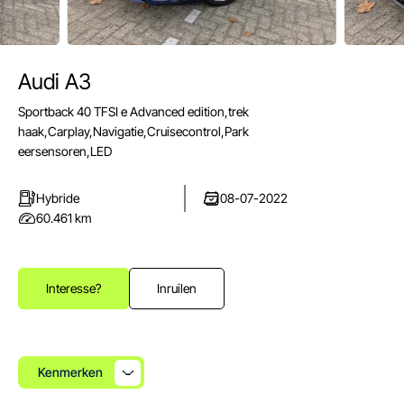
Audi A3
E-mail
Sportback 40 TFSI e Advanced edition,trek
info@autoparkuden.nl
haak,Carplay,Navigatie,Cruisecontrol,Park
Telefoon
eersensoren,LED
&+31413 33 24 24
Hybride
08-07-2022
Adres
60.461 km
Weverstraat 2
5405 BN Uden
Openingstijden verkoop
Interesse?
Inruilen
Ma - Vr:
08.00 - 17.00
Za:
10.00 - 15.00
Zo:
Gesloten
Kenmerken
Openingstijden werkplaats