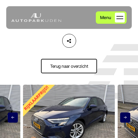
Menu
Home
Aanbod
Terug naar overzicht
Diensten
Over ons
Verkocht
Contact