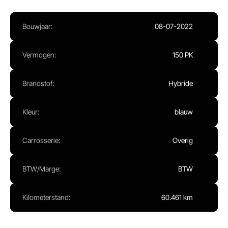
Ma - Vr:
08.00 - 17.00
Za:
Gesloten
Bouwjaar:
08-07-2022
Zo:
Gesloten
Vermogen:
150 PK
Brandstof:
Hybride
Kleur:
blauw
Carrosserie:
Overig
BTW/Marge:
BTW
Kilometerstand:
60.461 km