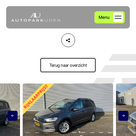
Menu
Home
Aanbod
Terug naar overzicht
Diensten
Over ons
Verkocht
Contact