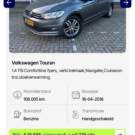
Volkswagen Touran
1.4 TSI Comfortline 7pers, verkl.trekhaak,Navigatie,Cruisecon
trol,stoelverwarming,
Kilometerstand
Bouwjaar
108.005 km
16-04-2018
Brandstof
Transmissie
Benzine
Handgeschakeld
Prijs:
€ 19.888,-
Lease vanaf:
v.a € 278 p/m