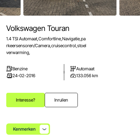
Volkswagen Touran
E-mail
1.4 TSI Automaat,Comfortline,Navigatie,pa
info@autoparkuden.nl
rkeersensoren/Camera,cruisecontrol,stoel
Telefoon
verwarming,
&+31413 33 24 24
Benzine
Automaat
Adres
24-02-2016
133.056 km
Weverstraat 2
5405 BN Uden
Openingstijden verkoop
Interesse?
Inruilen
Ma - Vr:
08.00 - 17.00
Za:
10.00 - 15.00
Zo:
Gesloten
Kenmerken
Openingstijden werkplaats