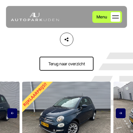
Menu
Home
Aanbod
Terug naar overzicht
Diensten
Over ons
Verkocht
Contact