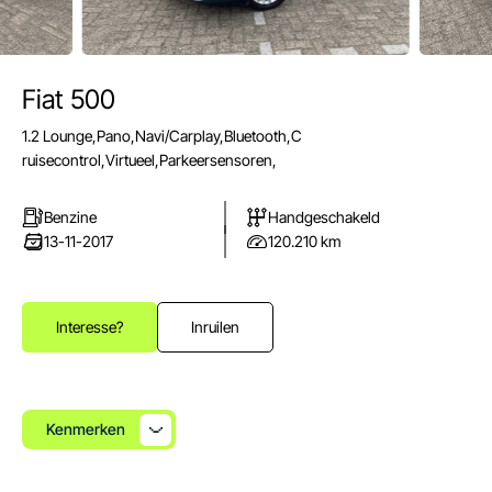
Fiat 500
E-mail
1.2 Lounge,Pano,Navi/Carplay,Bluetooth,C
info@autoparkuden.nl
ruisecontrol,Virtueel,Parkeersensoren,
Telefoon
&+31413 33 24 24
Benzine
Handgeschakeld
13-11-2017
120.210 km
Adres
Weverstraat 2
5405 BN Uden
Interesse?
Inruilen
Openingstijden verkoop
Ma - Vr:
08.00 - 17.00
Za:
10.00 - 15.00
Kenmerken
Zo:
Gesloten
Openingstijden werkplaats