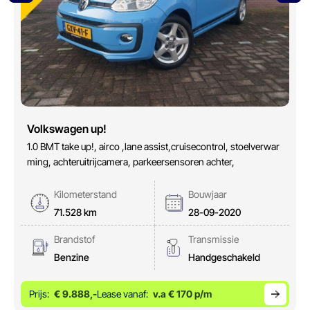
Volkswagen up!
1.0 BMT take up!, airco ,lane assist,cruisecontrol, stoelverwar
ming, achteruitrijcamera, parkeersensoren achter,
Kilometerstand
Bouwjaar
71.528 km
28-09-2020
Brandstof
Transmissie
Benzine
Handgeschakeld
Prijs:
€ 9.888,-
Lease vanaf:
v.a € 170 p/m