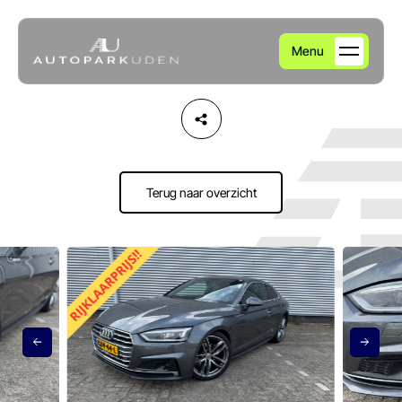
Menu
Home
Aanbod
Terug naar overzicht
Diensten
Over ons
Verkocht
Contact