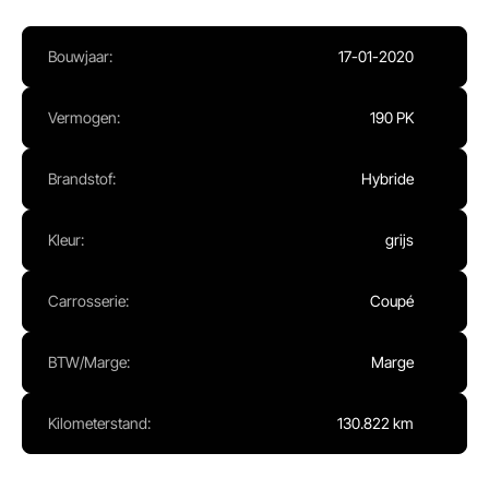
Ma - Vr:
08.00 - 17.00
Za:
Gesloten
Bouwjaar:
17-01-2020
Zo:
Gesloten
Vermogen:
190 PK
Brandstof:
Hybride
Kleur:
grijs
Carrosserie:
Coupé
BTW/Marge:
Marge
Kilometerstand:
130.822 km