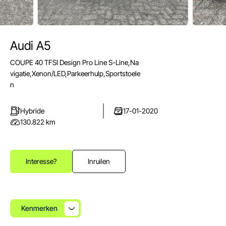
Audi A5
E-mail
COUPE 40 TFSI Design Pro Line S-Line,Na
info@autoparkuden.nl
vigatie,Xenon/LED,Parkeerhulp,Sportstoele
Telefoon
n
&+31413 33 24 24
Hybride
17-01-2020
Adres
130.822 km
Weverstraat 2
5405 BN Uden
Openingstijden verkoop
Interesse?
Inruilen
Ma - Vr:
08.00 - 17.00
Za:
10.00 - 15.00
Zo:
Gesloten
Kenmerken
Openingstijden werkplaats