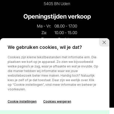
5405 BN Uden
Openingstijden verkoop
Ma - Vr:
08.00 - 17.00
Za:
10.00 - 15.00
Zo:
Gesloten
We gebruiken cookies, wil je dat?
Openingstijden
Cookies zijn kleine tekstbestanden met informatie erin. Die
werkplaats
plaatsen we kort op je apparaat. Zo zien we bijvoorbeeld
welke pagina’s je zag, waar je afhaakte en wat je invulde. Op
Ma - Vr:
08.00 - 17.00
die manier hebben wij informatie waar we jouw
websitebezoek beter mee maken. Handig toch? Natuurlijk
Za:
Gesloten
kies je zelf of je dat toestaat. Daar zijn we eerlijk over. Klik
Zo:
Gesloten
op “Cookie instellingen”, vind meer informatie en beheer je
voorkeuren.
Cookie instellingen
Cookies weigeren