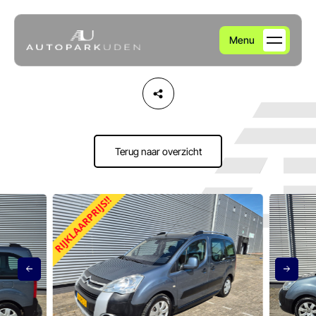
Menu
Home
Aanbod
Terug naar overzicht
Diensten
Over ons
Verkocht
Contact