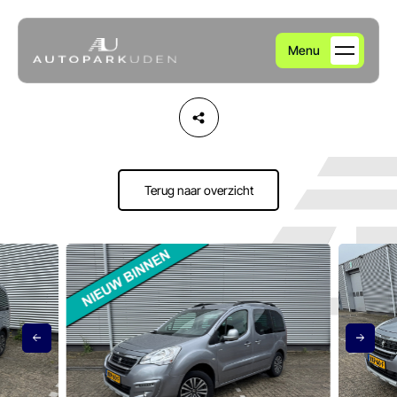
Menu
Home
Aanbod
Terug naar overzicht
Diensten
Over ons
Verkocht
Contact