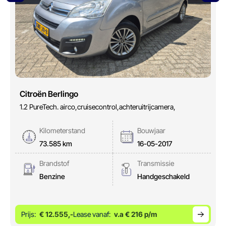
Citroën Berlingo
1.2 PureTech. airco,cruisecontrol,achteruitrijcamera,
Kilometerstand
Bouwjaar
73.585 km
16-05-2017
Brandstof
Transmissie
Benzine
Handgeschakeld
Prijs:
€ 12.555,-
Lease vanaf:
v.a € 216 p/m