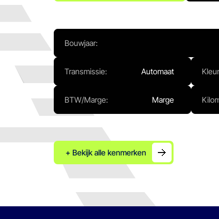
Bouwjaar:
Transmissie:
Automaat
Kleur
BTW/Marge:
Marge
Kilo
+ Bekijk alle kenmerken