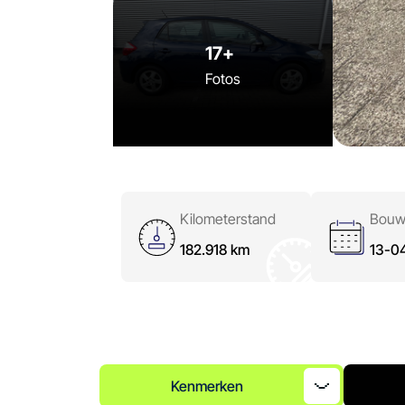
Ma - Vr:
08.00 - 17.00
Za:
Gesloten
17+
Zo:
Gesloten
Fotos
Kilometerstand
Bouw
182.918 km
13-0
Kenmerken