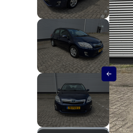
Contact
E-mail
info@autoparkuden.nl
Telefoon
&+31413 33 24 24
Adres
Weverstraat 2
5405 BN Uden
Openingstijden verkoop
Ma - Vr:
08.00 - 17.00
Za:
10.00 - 15.00
Zo:
Gesloten
Openingstijden werkplaats