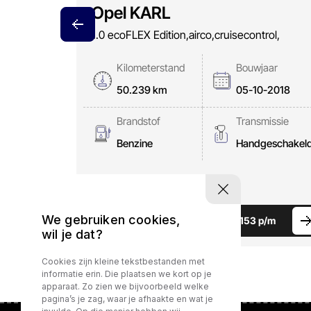
Opel KARL
1.0 ecoFLEX Edition,airco,cruisecontrol,
Kilometerstand
Bouwjaar
50.239 km
05-10-2018
Brandstof
Transmissie
Benzine
Handgeschakel
We gebruiken cookies,
Prijs:
€ 8.888,-
Lease vanaf:
v.a € 153 p/m
wil je dat?
Cookies zijn kleine tekstbestanden met
informatie erin. Die plaatsen we kort op je
apparaat. Zo zien we bijvoorbeeld welke
pagina’s je zag, waar je afhaakte en wat je