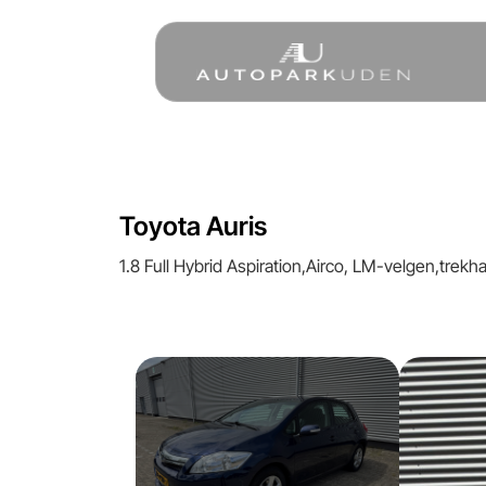
Home
Toyota Auris
Aanbod
1.8 Full Hybrid Aspiration,Airco, LM-velgen,trekh
Diensten
Over ons
Verkocht