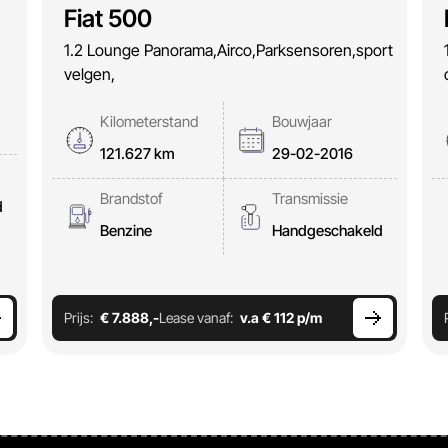
Fiat 500
1.2 Lounge Panorama,Airco,Parksensoren,sport
velgen,
Kilometerstand
Bouwjaar
121.627 km
29-02-2016
Brandstof
Transmissie
d
Benzine
Handgeschakeld
Prijs:
€ 7.888,-
Lease vanaf:
v.a € 112 p/m