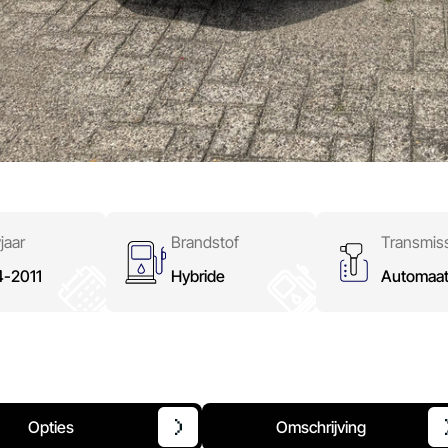
jaar
Brandstof
Transmis
4-2011
Hybride
Automaa
Opties
Omschrijving