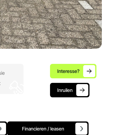
Interesse?
sie
t
Inruilen
Financieren / leasen