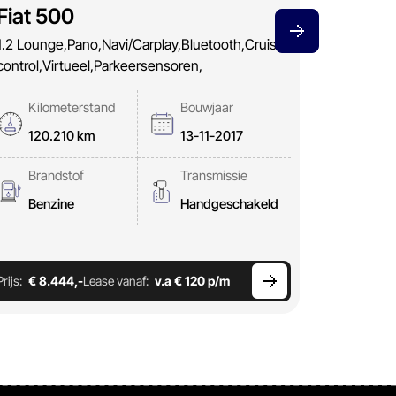
Fiat 500
Alfa R
1.2 Lounge,Pano,Navi/Carplay,Bluetooth,Cruise
1.4 T Disti
control,Virtueel,Parkeersensoren,
Kilom
Kilometerstand
Bouwjaar
234.
120.210 km
13-11-2017
Brand
Brandstof
Transmissie
Benz
Benzine
Handgeschakeld
Prijs:
€ 8.444,-
Lease vanaf:
v.a € 120 p/m
Prijs:
€ 4.7