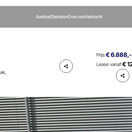
Aanbod
Diensten
Over ons
Verkocht
€ 6.888,-
Prijs:
€ 1
Lease vanaf:
aak,