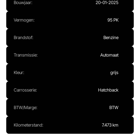
Bouwjaar:
20-01-2025
Ma - Vr:
08.00 - 17.00
Za:
Gesloten
Zo:
Gesloten
Vermogen:
95 PK
Brandstof:
Benzine
Transmissie:
Automaat
Kleur:
grijs
Carrosserie:
Hatchback
BTW/Marge:
BTW
Kilometerstand:
7.473 km