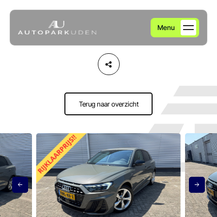
Menu
Home
Aanbod
Terug naar overzicht
Diensten
Over ons
Verkocht
Contact