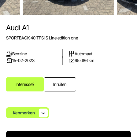
Audi A1
E-mail
SPORTBACK 40 TFSI S Line edition one
info@autoparkuden.nl
Telefoon
Benzine
Automaat
&+31413 33 24 24
15-02-2023
65.086 km
Adres
Weverstraat 2
Interesse?
Inruilen
5405 BN Uden
Openingstijden verkoop
Ma - Vr:
08.00 - 17.00
Kenmerken
Za:
10.00 - 15.00
Zo:
Gesloten
Openingstijden werkplaats