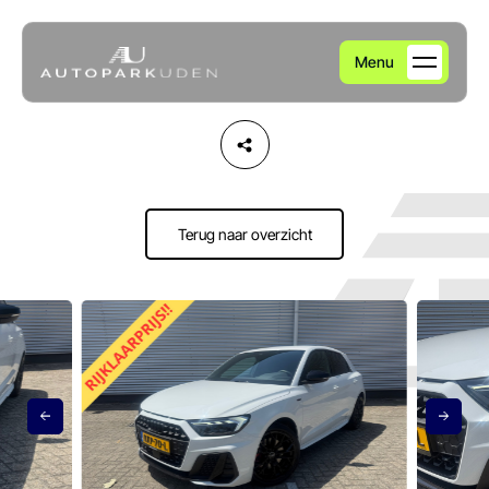
Menu
Home
Aanbod
Terug naar overzicht
Diensten
Over ons
Verkocht
Contact