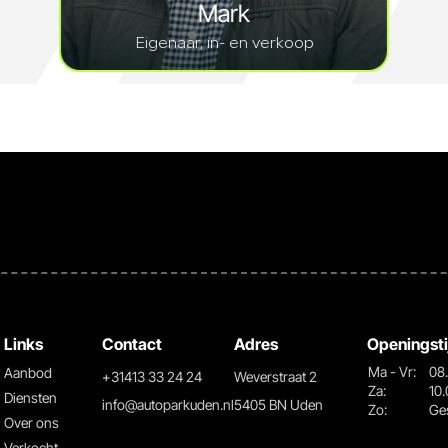
Mark
Eigenaar, in- en verkoop
Links
Contact
Adres
Openingsti
Ma - Vr:
08.
Aanbod
+31413 33 24 24
Weverstraat 2
Za:
10.
Diensten
info@autoparkuden.nl
5405 BN Uden
Zo:
Ge
Over ons
Verkocht