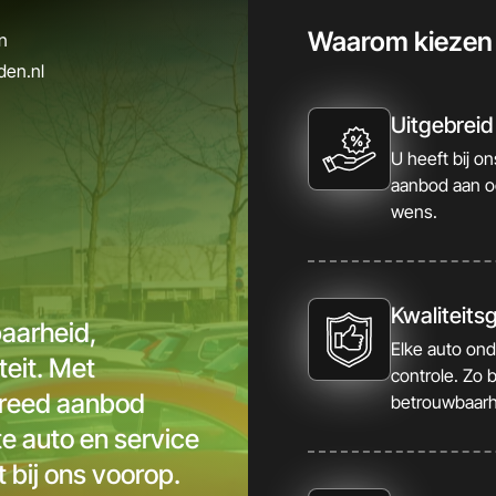
Waarom kiezen
n
den.nl
Uitgebrei
U heeft bij o
aanbod aan oc
wens.
Kwaliteits
baarheid,
Elke auto ond
teit. Met
controle. Zo 
breed aanbod
betrouwbaarhe
ste auto en service
 bij ons voorop.