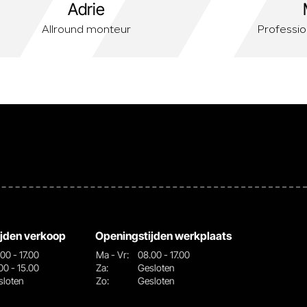
Adrie
Allround monteur
Professio
jden verkoop
Openingstijden werkplaats
00 - 17.00
Ma - Vr:
08.00 - 17.00
00 - 15.00
Za:
Gesloten
sloten
Zo:
Gesloten