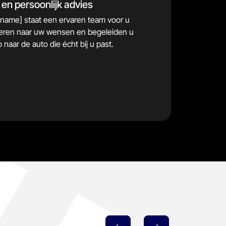
en persoonlijk advies
_name] staat een ervaren team voor u
isteren naar uw wensen en begeleiden u
 naar de auto die écht bij u past.
 voorraad
122
21
Verschillende merken
2000
Ervar
ing sinds
Medewerkers staan voor u klaar
15+
Auto