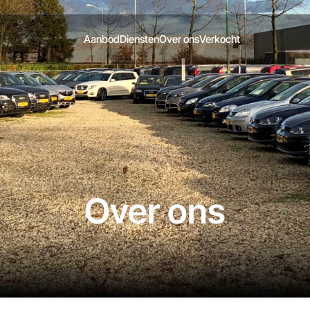
Aanbod
Diensten
Over ons
Verkocht
Over ons