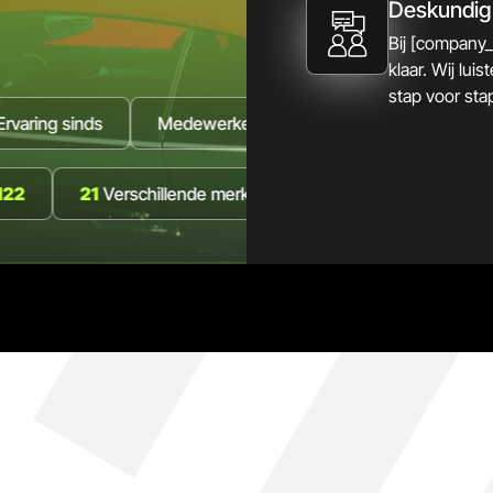
Deskundig 
Bij [company
klaar. Wij lu
stap voor stap
inds
Medewerkers staan voor u klaar
15+
Auto’s op
 voorraad
122
21
Verschillende merken
2000
Ervar