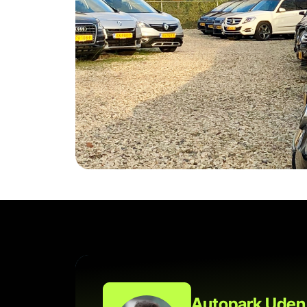
Ma - Vr:
08.00 - 17.00
Za:
Gesloten
Zo:
Gesloten
Autopark Uden