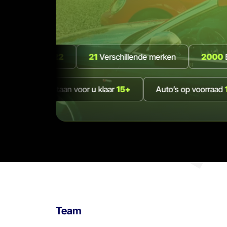
raad
122
21
Verschillende merken
2000
Ervaring s
nds
Medewerkers staan voor u klaar
15+
Auto’s op
Team