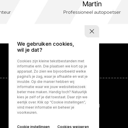
Martin
nteur
Professioneel autopoetser
We gebruiken cookies,
wil je dat?
Cookies zijn kleine tekstbestanden met
informatie erin. Die plaatsen we kort op je
apparaat. Zo zien we bijvoorbeeld welke
pagina’s je zag, waar je afhaakte en wat je
invulde. Op die manier hebben wij
informatie waar we jouw websitebezoek
beter mee maken. Handig toch? Natuurlijk
kies je zelf of je dat toestaat. Daar zijn we
eerlijk over. Klik op “Cookie instellingen”,
vind meer informatie en beheer je
voorkeuren.
Privacy policy
Cookie instellingen
Cookies weigeren