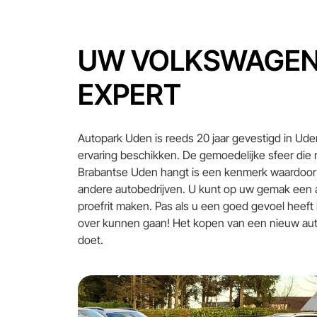
Contact
UW VOLKSWAGEN 
E-mail
EXPERT
info@autoparkuden.nl
Telefoon
Autopark Uden is reeds 20 jaar gevestigd in Ude
&+31413 33 24 24
ervaring beschikken. De gemoedelijke sfeer die r
Adres
Brabantse Uden hangt is een kenmerk waardoor
Weverstraat 2
andere autobedrijven. U kunt op uw gemak een 
5405 BN Uden
proefrit maken. Pas als u een goed gevoel heeft 
over kunnen gaan! Het kopen van een nieuw auto 
Openingstijden verkoop
doet.
Ma - Vr:
08.00 - 17.00
Za:
10.00 - 15.00
Zo:
Gesloten
Openingstijden werkplaats